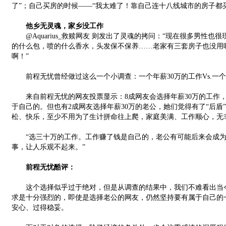
了”；自己买房的时候——“我太难了！靠自己连十八线城市的房子都
他乡无灵魂，家乡没工作
@Aquarius_救赎网友 则发出了灵魂的拷问：“现在很多男性也
的什么包，喷的什么香水，头发保不保养……老家有三套房子也没用
啊！”
前程无忧曾经做过这么一个小调查：一个年薪30万的工作Vs.一个
来自前程无忧的网友投票显示：8成网友会选择年薪30万的工作，
于自己的。但也有2成网友选择年薪30万的老公，她们觉得有了“后盾
松、快乐，至少不用为了生计拼命往上爬，家庭美满、工作顺心，无
“选三十万的工作。工作赚了钱是自己的，老公有可能后来会成为
事，让人乐观不起来。”
前程无忧酷评：
这个选择似乎过于绝对，但是从调查的结果中，我们不难看出当今
求是十分强烈的，即使是选择老公的网友，仍然坚持要有属于自己的
安心、过得稳妥。