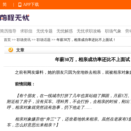
简
|
APP下载
EN
简历指导
求职信
无忧专题
无忧解惑
无忧求职攻略
职场气象
劳
首页
>>
职场资讯
>>
职场话题
>> 年薪30万，相亲成功率还比不上面试！
APP下载
文章
年薪30万，相亲成功率还比不上面试
之前有网友爆料，她的朋友只因为坐地铁去相亲，就被相亲对象嫌
前情回顾：
【有个朋友，在一线城市打拼了几年也算站稳了脚跟，月薪3万
附近租了房子，没有买车。理科男，不会打扮，去相亲的时候，刚出
呼，相亲对象就突然说有急事，扔下他走了……
相亲对象嫌弃他“奔三”了，还坐着地铁来相亲。虽然在老家有3
车，怎么好意思出来相亲？】