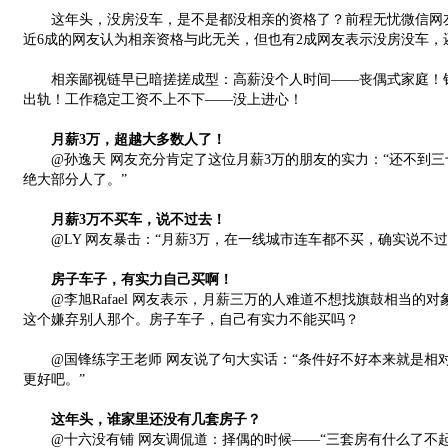
这年头，没房没车，是不是都没相亲的资格了？前程无忧微信网友
近6成的网友认为相亲资格与此无关，但也有2成网友表示没房没车，
相亲鄙视链早已暗搓搓成型：高薪没个人时间——丧偶式家庭！销
出轨！工作稳定工资不上不下——没上进心！
月薪3万，超越大多数人了！
@孙逸天 网友充分肯定了这位月薪3万的朋友的实力：“还不到三
绝大部分人了。”
月薪3万不买车，说不过去！
@LY 网友暴击：“月薪3万，在一线城市连车都不买，确实说不过
房子车子，有实力自己买啊！
@李旭Rafael 网友表示，月薪三万的人难道不想找旗鼓相当的
这个嫌弃别人那个。房子车子，自己有实力不能买吗？
@国锋练字王老师 网友说了句大实话：“条件好不好本来就是相
更好吧。”
这年头，谁家里还没有几套房子？
@十六没有铺 网友调侃道：择偶的时候——“三套房有什么了不