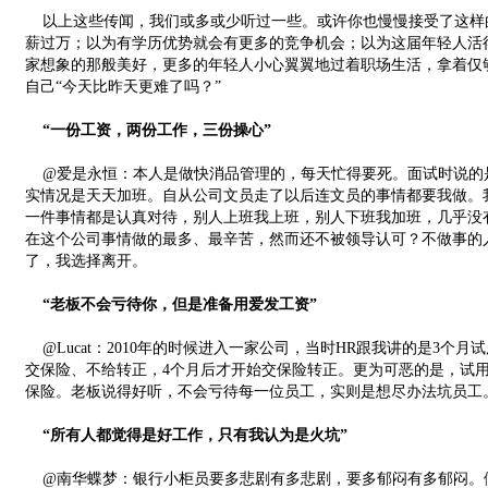
以上这些传闻，我们或多或少听过一些。或许你也慢慢接受了这样
薪过万；以为有学历优势就会有更多的竞争机会；以为这届年轻人活
家想象的那般美好，更多的年轻人小心翼翼地过着职场生活，拿着仅
自己“今天比昨天更难了吗？”
“一份工资，两份工作，三份操心”
@爱是永恒：本人是做快消品管理的，每天忙得要死。面试时说的是
实情况是天天加班。自从公司文员走了以后连文员的事情都要我做。
一件事情都是认真对待，别人上班我上班，别人下班我加班，几乎没
在这个公司事情做的最多、最辛苦，然而还不被领导认可？不做事的
了，我选择离开。
“老板不会亏待你，但是准备用爱发工资”
@Lucat：2010年的时候进入一家公司，当时HR跟我讲的是3个
交保险、不给转正，4个月后才开始交保险转正。更为可恶的是，试用
保险。老板说得好听，不会亏待每一位员工，实则是想尽办法坑员工
“所有人都觉得是好工作，只有我认为是火坑”
@南华蝶梦：银行小柜员要多悲剧有多悲剧，要多郁闷有多郁闷。