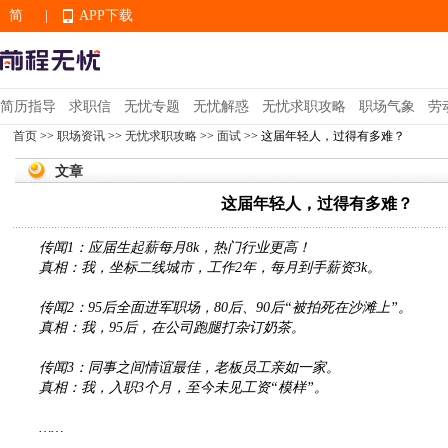
简
|
APP下载
EN
简历指导
求职信
无忧专题
无忧解惑
无忧求职攻略
职场气象
劳
首页
>>
职场资讯
>>
无忧求职攻略
>>
面试
>> 这届年轻人，过得有多难？
APP下载
文章
这届年轻人，过得有多难？
传闻1：应届生起薪每月8k，热门行业更高！
真相：我，坐标二线城市，工作2年，每月到手薪资3k。
传闻2：95后全面进军职场，80后、90后“被拍死在沙滩上”。
真相：我，95后，在公司跑腿打杂订奶茶。
传闻3：同事之间情谊最佳，老板员工亲如一家。
真相：我，入职3个月，至今未见工资“模样”。
……