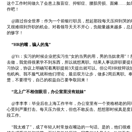
这个工作时间做久了会患上脸盲症、抑郁症、腰肌劳损、面瘫……如
作吧！
@路过你全世界：作为一个前银行职员，想起那段每天压抑到哭的
又很难得到升职的机会。对着领导天天不开心，负能量越来越多，总
的惨字！
“HR的嘴，骗人的鬼”
@Yt：实习的时候企业把实习生“女的当男的用，男的当奴隶用”！
去做，我觉得很累学不到东西，所以就想离职。结果人事说辞职要提前
习协议，协议上明确写着离职提前3天提出就可以。但公司HR狡辩说
包机构。我不服气就和他们理论，最后双方让步，做多2周后离职。
楚，不要理亏，自己的权益自己要争取回来！
“北上广不相信眼泪，办公室里没有姐妹”
@李李李：毕业后在上海工作半年，办公室里有一个资格稍老的同
心受到严重打击。每天压力很大，但也不敢反击。想想那时候真是度
段工作。
“我太难了”，成了年轻人时常放在嘴边的一句话。是的，他们很难