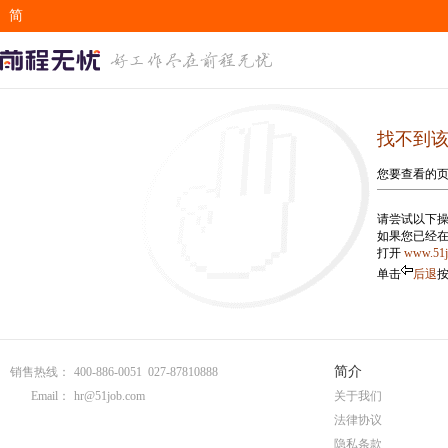
简
EN
找不到
您要查看的
请尝试以下操
如果您已经
打开
www.51
单击
后退
简介
销售热线：
400-886-0051 027-87810888
Email：
hr@51job.com
关于我们
法律协议
隐私条款