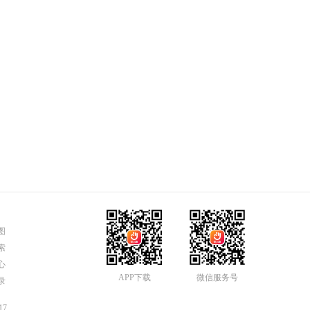
图
索
心
APP下载
微信服务号
录
17