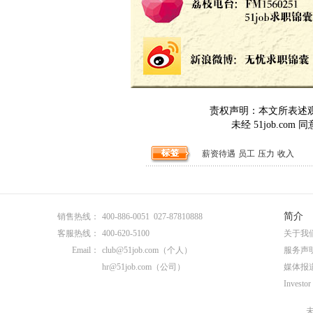
责权声明：本文所表述观点
未经 51job.c
薪资待遇
员工
压力
收入
简介
销售热线：
400-886-0051 027-87810888
客服热线：
400-620-5100
关于我
Email：
club@51job.com
（个人）
服务声
hr@51job.com
（公司）
媒体报
Investor
未