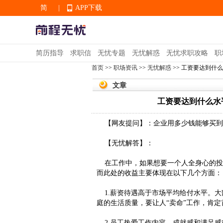
简
|
APP下载
EN
简历指导
求职信
无忧专题
无忧解惑
无忧求职攻略
职
首页
>>
职场资讯
>>
无忧解惑
>> 工资要达到什
APP下载
文章
工资要达到什么水
【网友提问】：企业用多少钱能够买到
【无忧解答】：
在工作中，如果想要一个人全身心的投
而此处的收益主要体现在以下几个方面：
1.薪资待遇高于市场平均给付水平。大
庭的生活质量，要让人“卖命”工作，肯
2.员工热爱工作内容，成就感和满足感