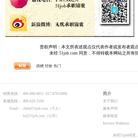
责权声明：本文所表述观点仅代表作者或发布者观点，与5
未经 51job.com 同意，不得转载本网站之所
跳槽
经验
热门
简介
销售热线：
400-886-0051 027-87810888
客服热线：
400-620-5100
关于我们
Email：
club@51job.com
（个人）
服务声明
hr@51job.com
（公司）
媒体报道
Investor Relations
未经51job同