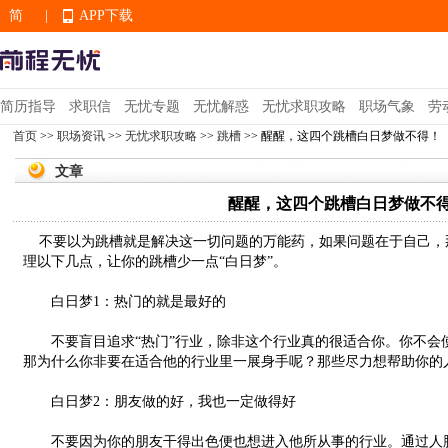
简
|
APP下载
EN
简历指导
求职信
无忧专题
无忧解惑
无忧求职攻略
职场气象
劳
首页
>>
职场资讯
>>
无忧求职攻略
>>
跳槽
>> 醒醒，这四个跳槽白日梦做不得！
APP下载
文章
醒醒，这四个跳槽白日梦做不
不要以为跳槽就是解决这一切问题的万能药，如果问题在于自己，
理以下几点，让你的跳槽少一点“白日梦”。
白日梦1：热门的就是最好的
不要盲目追求“热门”行业，除非这个行业真的很适合你。你不会
那为什么你非要在适合他的行业里一展身手呢？那些尽力想帮助你的
白日梦2：朋友做的好，我也一定做得好
不要因为你的朋友干得出色便也想进入他所从事的行业。通过人脉