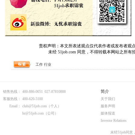
责权声明：本文所表述观点仅代表作者或发布者观点，与5
未经 51job.com 同意，不得转载本网站之所
工作
行业
简介
销售热线：
400-886-0051 027-87810888
客服热线：
400-620-5100
关于我们
Email：
club@51job.com
（个人）
服务声明
hr@51job.com
（公司）
媒体报道
Investor Relations
未经51job同