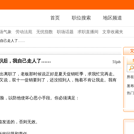
首页
职位搜索
地区频道
场气象
劳动法苑
无忧指数
职场话题
求职直播间
文章收藏夹
我自己走人了……
职后，我自己走人了……
51job
提出离职了，老板那时候说正好是夏天促销旺季，求我忙完再走。
又说，双十一促销要到了，还没招到人，拖着不肯让我走。我有
脸，以防他使坏心思小手段。你必须满足：
箱发送的，否则无效。
板的问题和责任。