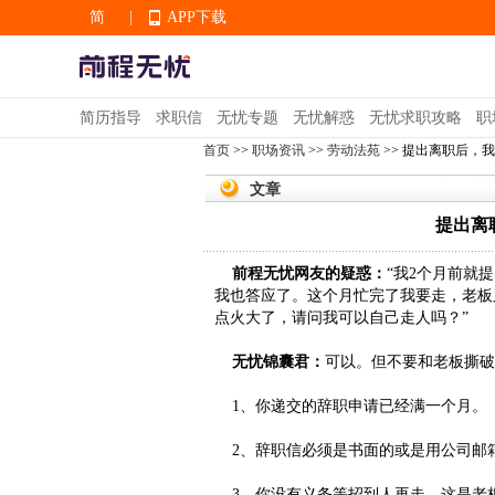
简
|
APP下载
EN
简历指导
求职信
无忧专题
无忧解惑
无忧求职攻略
职
首页
>>
职场资讯
>>
劳动法苑
>> 提出离职后，
APP下载
文章
提出离
前程无忧网友的疑惑：
“我2个月前就
我也答应了。这个月忙完了我要走，老板
点火大了，请问我可以自己走人吗？”
无忧锦囊君：
可以。但不要和老板撕破
1、你递交的辞职申请已经满一个月。
2、辞职信必须是书面的或是用公司邮
3、你没有义务等招到人再走，这是老