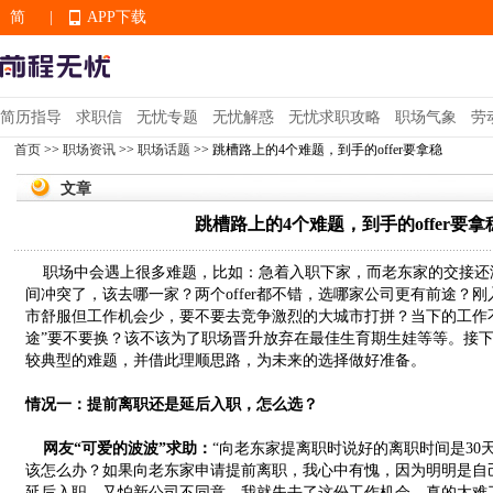
简
|
APP下载
EN
简历指导
求职信
无忧专题
无忧解惑
无忧求职攻略
职场气象
劳
首页
>>
职场资讯
>>
职场话题
>> 跳槽路上的4个难题，到手的offer要拿稳
APP下载
文章
跳槽路上的4个难题，到手的offer要拿
职场中会遇上很多难题，比如：急着入职下家，而老东家的交接还没
间冲突了，该去哪一家？两个offer都不错，选哪家公司更有前途？刚入
市舒服但工作机会少，要不要去竞争激烈的大城市打拼？当下的工作
途”要不要换？该不该为了职场晋升放弃在最佳生育期生娃等等。接
较典型的难题，并借此理顺思路，为未来的选择做好准备。
情况一：提前离职还是延后入职，怎么选？
网友“可爱的波波”求助：
“向老东家提离职时说好的离职时间是30
该怎么办？如果向老东家申请提前离职，我心中有愧，因为明明是自
延后入职，又怕新公司不同意，我就失去了这份工作机会，真的太难