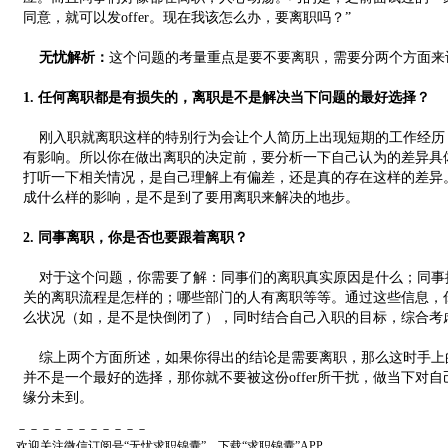
同意，就可以发offer。现在我该怎么办，要离职吗？”
无忧解析：
这个问题的考量重点是要不要离职，需要分两个方面来
1. 任何离职都是有损失的，离职是不是解决当下问题的最好选择？
刚入职就离职这样的特别行为会让个人简历上出现短期的工作经历
有影响。所以你在做出离职的决定前，要分析一下自己认为的差异具
打听一下相关情况，是自己理解上有偏差，还是真的存在这样的差异
成什么样的影响，是不是到了要用离职来解决的地步。
2. 同事离职，你是否也要跟着离职？
对于这个问题，你需要了解：同事们的离职真实原因是什么；同事
关的离职流程是怎样的；哪些部门的人有离职等等。通过这些信息，
么状况（如，是不是快倒闭了），同时结合自己入职的目标，综合考
综上两个方面所述，如果你得出的结论是需要离职，那么这时手上的这
并不是一个最好的选择，那你就不要被这份offer所干扰，做当下对
缘分未到。
－－－－－－－－－－－
欢迎关注微信订阅号“无忧求职锦囊”，下载“求职锦囊”APP