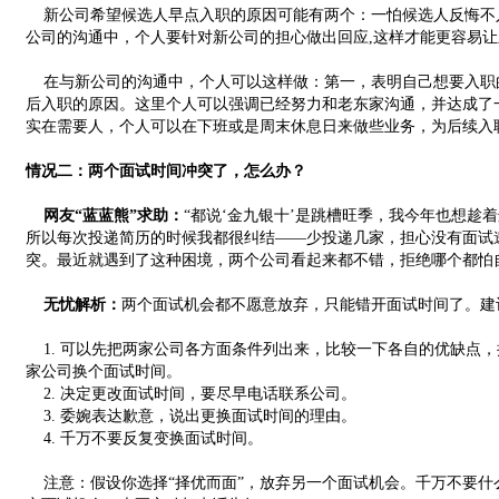
新公司希望候选人早点入职的原因可能有两个：一怕候选人反悔不
公司的沟通中，个人要针对新公司的担心做出回应,这样才能更容易
在与新公司的沟通中，个人可以这样做：第一，表明自己想要入职
后入职的原因。这里个人可以强调已经努力和老东家沟通，并达成了
实在需要人，个人可以在下班或是周末休息日来做些业务，为后续入
情况二：两个面试时间冲突了，怎么办？
网友“蓝蓝熊”求助：
“都说‘金九银十’是跳槽旺季，我今年也想趁
所以每次投递简历的时候我都很纠结——少投递几家，担心没有面试
突。最近就遇到了这种困境，两个公司看起来都不错，拒绝哪个都怕
无忧解析：
两个面试机会都不愿意放弃，只能错开面试时间了。建
1. 可以先把两家公司各方面条件列出来，比较一下各自的优缺点
家公司换个面试时间。
2. 决定更改面试时间，要尽早电话联系公司。
3. 委婉表达歉意，说出更换面试时间的理由。
4. 千万不要反复变换面试时间。
注意：假设你选择“择优而面”，放弃另一个面试机会。千万不要什