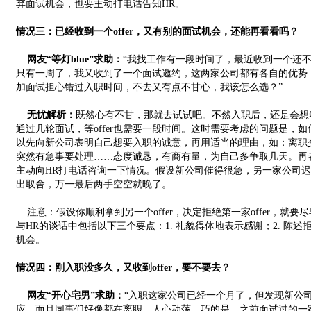
弃面试机会，也要主动打电话告知HR。
情况三：已经收到一个offer，又有别的面试机会，还能再看看吗？
网友“等灯blue”求助：
“我找工作有一段时间了，最近收到一个还不错
只有一周了，我又收到了一个面试邀约，这两家公司都有各自的优势
加面试担心错过入职时间，不去又有点不甘心，我该怎么选？”
无忧解析：
既然心有不甘，那就去试试吧。不然入职后，还是会想
通过几轮面试，等offer也需要一段时间。这时需要考虑的问题是，
以先向新公司表明自己想要入职的诚意，再用适当的理由，如：离职
突然有急事要处理……态度诚恳，有商有量，为自己多争取几天。再者，
主动向HR打电话咨询一下情况。假设新公司催得很急，另一家公司迟迟
出取舍，万一最后两手空空就晚了。
注意：假设你顺利拿到另一个offer，决定拒绝第一家offer，就
与HR的谈话中包括以下三个要点：1. 礼貌得体地表示感谢；2. 陈述
机会。
情况四：刚入职没多久，又收到offer，要不要去？
网友“开心宅男”求助：
“入职这家公司已经一个月了，但发现新公
应。而且同事们好像都在离职，人心动荡。巧的是，之前面试过的一