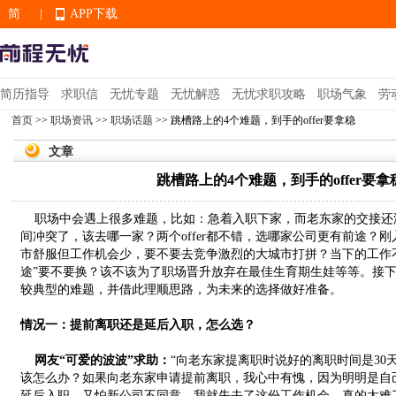
简
|
APP下载
EN
简历指导
求职信
无忧专题
无忧解惑
无忧求职攻略
职场气象
劳
首页
>>
职场资讯
>>
职场话题
>> 跳槽路上的4个难题，到手的offer要拿稳
APP下载
文章
跳槽路上的4个难题，到手的offer要拿
职场中会遇上很多难题，比如：急着入职下家，而老东家的交接还没
间冲突了，该去哪一家？两个offer都不错，选哪家公司更有前途？刚入
市舒服但工作机会少，要不要去竞争激烈的大城市打拼？当下的工作
途”要不要换？该不该为了职场晋升放弃在最佳生育期生娃等等。接
较典型的难题，并借此理顺思路，为未来的选择做好准备。
情况一：提前离职还是延后入职，怎么选？
网友“可爱的波波”求助：
“向老东家提离职时说好的离职时间是30
该怎么办？如果向老东家申请提前离职，我心中有愧，因为明明是自
延后入职，又怕新公司不同意，我就失去了这份工作机会，真的太难