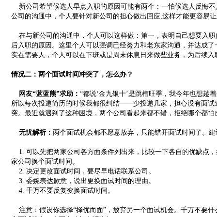
新公司希望候选人早点入职的原因可能有两个：一怕候选人反悔不
公司的沟通中，个人要针对新公司的担心做出回应,这样才能更容易
在与新公司的沟通中，个人可以这样做：第一，表明自己想要入职
后入职的原因。这里个人可以强调已经努力和老东家沟通，并达成了
实在需要人，个人可以在下班或是周末休息日来做些业务，为后续入
情况二：两个面试时间冲突了，怎么办？
网友“蓝蓝熊”求助：
“都说‘金九银十’是跳槽旺季，我今年也想趁
所以每次投递简历的时候我都很纠结——少投递几家，担心没有面试
突。最近就遇到了这种困境，两个公司看起来都不错，拒绝哪个都怕
无忧解析：
两个面试机会都不愿意放弃，只能错开面试时间了。建
1. 可以先把两家公司各方面条件列出来，比较一下各自的优缺点
家公司换个面试时间。
2. 决定更改面试时间，要尽早电话联系公司。
3. 委婉表达歉意，说出更换面试时间的理由。
4. 千万不要反复变换面试时间。
注意：假设你选择“择优而面”，放弃另一个面试机会。千万不要什