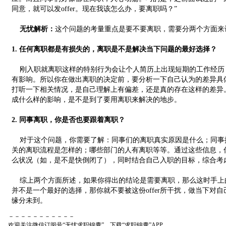
同意，就可以发offer。现在我该怎么办，要离职吗？”
无忧解析：
这个问题的考量重点是要不要离职，需要分两个方面来
1. 任何离职都是有损失的，离职是不是解决当下问题的最好选择？
刚入职就离职这样的特别行为会让个人简历上出现短期的工作经历
有影响。所以你在做出离职的决定前，要分析一下自己认为的差异具
打听一下相关情况，是自己理解上有偏差，还是真的存在这样的差异
成什么样的影响，是不是到了要用离职来解决的地步。
2. 同事离职，你是否也要跟着离职？
对于这个问题，你需要了解：同事们的离职真实原因是什么；同事
关的离职流程是怎样的；哪些部门的人有离职等等。通过这些信息，
么状况（如，是不是快倒闭了），同时结合自己入职的目标，综合考
综上两个方面所述，如果你得出的结论是需要离职，那么这时手上的这
并不是一个最好的选择，那你就不要被这份offer所干扰，做当下对
缘分未到。
－－－－－－－－－－－
欢迎关注微信订阅号“无忧求职锦囊”，下载“求职锦囊”APP