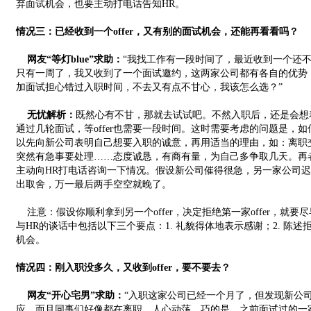
弃面试机会，也要主动打电话告知HR。
情况三：已经收到一个offer，又有别的面试机会，还能再看看吗？
网友“等灯blue”求助：
“我找工作有一段时间了，最近收到一个还不错
只有一周了，我又收到了一个面试邀约，这两家公司都有各自的优势
加面试担心错过入职时间，不去又有点不甘心，我该怎么选？”
无忧解析：
既然心有不甘，那就去试试吧。不然入职后，还是会想
通过几轮面试，等offer也需要一段时间。这时需要考虑的问题是，
以先向新公司表明自己想要入职的诚意，再用适当的理由，如：离职
突然有急事要处理……态度诚恳，有商有量，为自己多争取几天。再者，
主动向HR打电话咨询一下情况。假设新公司催得很急，另一家公司迟迟
出取舍，万一最后两手空空就晚了。
注意：假设你顺利拿到另一个offer，决定拒绝第一家offer，就
与HR的谈话中包括以下三个要点：1. 礼貌得体地表示感谢；2. 陈述
机会。
情况四：刚入职没多久，又收到offer，要不要去？
网友“开心宅男”求助：
“入职这家公司已经一个月了，但发现新公
应。而且同事们好像都在离职，人心动荡。巧的是，之前面试过的一