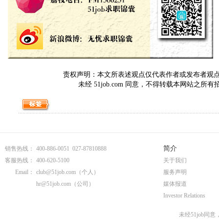
责权声明：本文所表述观点仅代表作者或发布者观点，与5
未经 51job.com 同意，不得转载本网站之所
简介
销售热线：
400-886-0051 027-87810888
客服热线：
400-620-5100
关于我们
Email：
club@51job.com
（个人）
服务声明
hr@51job.com
（公司）
媒体报道
Investor Relations
未经51job同