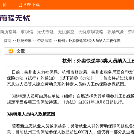
简
|
APP下载
EN
简历指导
求职信
无忧专题
无忧解惑
无忧求职攻略
职场气象
劳
首页
>>
职场资讯
>>
劳动法苑
>> 杭州：外卖快递等3类人员纳入工伤保障
APP下载
文章
杭州：外卖快递等3类人员纳入工
日前，杭州市人力社保局、杭州市财政局、杭州市税务局联合印发
保险办法（试行）的通知》（以下简称《办法》），首次将超过法定
态从业人员等未建立劳动关系的特定人员纳入工伤保险参保范围。
3类特定人员可由所在单位（组织）自愿选择为其单项参加工伤保
规定享受各项工伤保险待遇。《办法》自2021年10月8日起执行。
3类特定人员纳入政策范围
随着新业态从业人员越来越多，灵活就业人群的劳动保障问题也备
息，目前杭州工伤保险参保人数已超过660万人，但仍有一部分从业