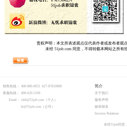
责权声明：本文所表述观点仅代表作者或发布者观点，与5
未经 51job.com 同意，不得转载本网站之所
简介
销售热线：
400-886-0051 027-87810888
客服热线：
400-620-5100
关于我们
Email：
club@51job.com
（个人）
服务声明
hr@51job.com
（公司）
媒体报道
Investor Relations
未经51job同