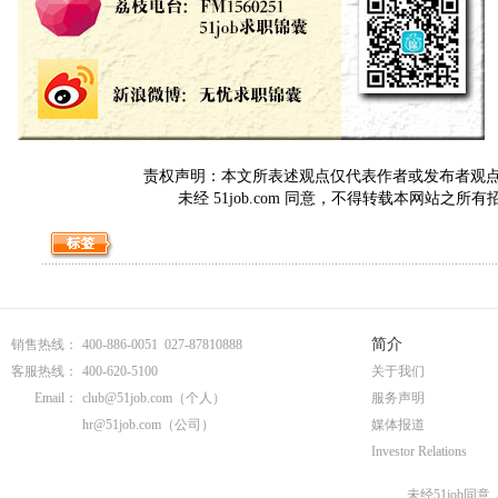
责权声明：本文所表述观点仅代表作者或发布者观点，与5
未经 51job.com 同意，不得转载本网站之所
简介
销售热线：
400-886-0051 027-87810888
客服热线：
400-620-5100
关于我们
Email：
club@51job.com
（个人）
服务声明
hr@51job.com
（公司）
媒体报道
Investor Relations
未经51job同