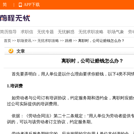
简
|
APP下载
EN
简历指导
求职信
无忧专题
无忧解惑
无忧求职攻略
职场气象
劳
首页
>>
职场资讯
>>
无忧求职攻略
>>
跳槽
>> 离职时，公司让赔钱怎么办？
APP下载
文章
离职时，公司让赔钱怎么办？
首先要弄明白，用人单位是以什么理由要求你赔钱，以下4类不同
1.培训费
如劳动者与公司订有培训协议，约定服务期和违约金，离职时应赔
过公司实际提供的培训费用。
依据：《劳动合同法》第二十二条规定：“用人单位为劳动者提供
训的，可以与该劳动者订立协议，约定服务期。
劳动者违反服务期约定的，应当按照约定向用人单位支付违约金。