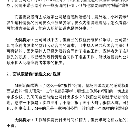
然，公司承诺会给小W一些所谓的补偿，但与他将要面临的“裸辞”窘
而当提及没有去成这家公司是否感到遗憾时，意外地，小W表示幸
发生这种情况的公司要么业务量萎缩，要么内部管理混乱，怎么看都
可能没办法知道，能在入职前知道也是件好事。”
无忧提示：
公司可以不去，但自己的权益要维护和争取。公司发出的
即向应聘者发出的签订劳动合同的请求。《中华人民共和国合同法》
可撤销的，因为要约人已经为履行合同作了准备工作。应聘者为了实
原先的职务，即已经为履行劳动合同作了准备工作，所以这份要约公
须承担因此给应聘者带来的损失。
2．面试假借伪“狼性文化”洗脑
M最近面试遇上了这么一家“狼性”公司。整场面试给她的感觉就
面试官的“雷人语录”：1.年轻就是要拼，职场上你所有得到的一切成就
拿多少钱，先问问自己能给公司付出多少？3.我们公司刚处于起步阶
期。总结一下就是：卖血洒泪，不给回报；画个大饼，骗你入坑。可
化，但事实上，M去的只是一家初创公司，连组建一个像样的狼群都
无忧提示：
工作确实需要付出时间和精力，但要求与之相匹配的回
不得。