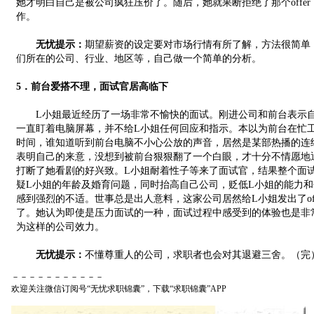
她才明白自己是被公司疯狂压价了。随后，她就果断拒绝了那个offe
作。
无忧提示：
期望薪资的设定要对市场行情有所了解，方法很简单
们所在的公司、行业、地区等，自己做一个简单的分析。
5．前台爱搭不理，面试官居高临下
L小姐最近经历了一场非常不愉快的面试。刚进公司和前台表示自
一直盯着电脑屏幕，并不给L小姐任何回应和指示。本以为前台在忙
时间，谁知道听到前台电脑不小心公放的声音，居然是某部热播的连
表明自己的来意，没想到被前台狠狠翻了一个白眼，才十分不情愿地
打断了她看剧的好兴致。L小姐耐着性子等来了面试官，结果整个面
疑L小姐的年龄及婚育问题，同时抬高自己公司，贬低L小姐的能力和
感到强烈的不适。世事总是出人意料，这家公司居然给L小姐发出了of
了。她认为即使是压力面试的一种，面试过程中感受到的体验也是非
为这样的公司效力。
无忧提示：
不懂尊重人的公司，求职者也会对其退避三舍。（完
－－－－－－－－－－－
欢迎关注微信订阅号“无忧求职锦囊”，下载“求职锦囊”APP