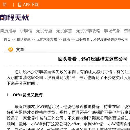
简
|
APP下载
EN
简历指导
求职信
无忧专题
无忧解惑
无忧求职攻略
职场气象
劳
首页
>>
职场资讯
>>
无忧求职攻略
>>
跳槽
>> 回头看看，还好没跳槽去这些公司
APP下载
文章
回头看看，还好没跳槽去这些公司
总听说不少求职者面试失败的案例，有的让人感到可惜，有的让人
入职前看清这家公司，没有跳到“坑”里。最近也听到了不少这类让人
下来是分享时间：
1．Offer发出又反悔
最近跟朋友小W聊起近况，他说他最近被迫裸辞、待业在家。说实
好所有退路才会跳槽的类型。裸辞，而且还是年底裸辞不是他的行事
投递了一家业界排名前三的公司，不久便收到了那家公司的面试通知
顺利，最终，小W拿到了这家公司的offer。拿到offer后，小W随
了，新公司通知小W，offer取消了，给出的理由是人事预算审核出