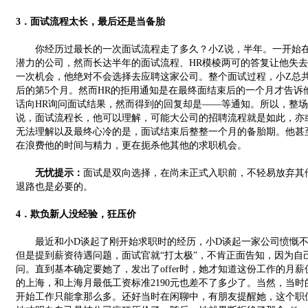
3．面试流程太长，最后还是当备胎
你经历过最长的一次面试流程走了多久？小Z说，半年。一开始在
潜力的公司，然而长达半年的面试流程、HR模棱两可的答复让他失
一次机会，他绝对不会选择去应聘这家公司。整个面试过程，小Z总
后的第5个月。然而HR的拒用通知是在最终面结束后的一个月才告诉
话向HR询问面试结果，然而得到的回复却是——等通知。所以，整场
说，面试流程长，他可以理解，可能大公司的招聘流程就是如此，亦
无法理解以及最终心冷的是，面试结束后整整一个月的备胎期。他甚至
在浪费他的时间与精力，更在扼杀他其他的求职机会。
无忧提示：
面试是双向选择，在尚未正式入职前，不轻易放弃其
退路也是必要的。
4．欺负新人没经验，狂压价
最近和小D谈起了刚开始求职时的经历，小D谈起一家公司愤慨不
但是提到薪资待遇问题，面试官就“打太极”，不肯正面告知，因为自
问。直到基本确定要她了，发出了offer时，她才知道这份工作的月薪仅
的上海，和上海月最低工资标准2190元也差不了多少了。当然，当
开始工作只能拿那么多。还好当时在闲聊中，有朋友提醒她，这个职位