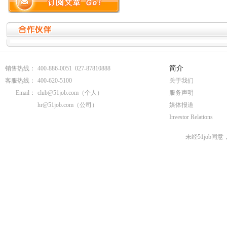
地区人才网招聘
天津人才网
地区人才网招聘
唐山人才网
地区人才网招聘
哈尔滨人才
地区人才网招聘
铁岭人才网
地区人才网招聘
常州人才网
地区人才网招聘
台州人才网
简介
销售热线：
400-886-0051 027-87810888
地区人才网招聘
厦门人才网
地区人才网招聘
扬州人才网
客服热线：
400-620-5100
关于我们
地区人才网招聘
淮安人才网
Email：
club@51job.com
（个人）
服务声明
地区人才网招聘
潍坊人才网
hr@51job.com
（公司）
媒体报道
地区人才网招聘
南宁人才网
Investor Relations
地区人才网招聘
中山人才网
地区人才网招聘
汕头人才网
未经51job同
地区人才网招聘
襄阳人才网
地区人才网招聘
柳州人才网
地区人才网招聘
乌鲁木齐人
地区人才网招聘
北京招聘
地区人才网招聘
呼和浩特招
长春招聘
地区人才网招聘
大连招聘
地区人才网招聘
铁岭招聘
地区人才网招聘
泉州招聘