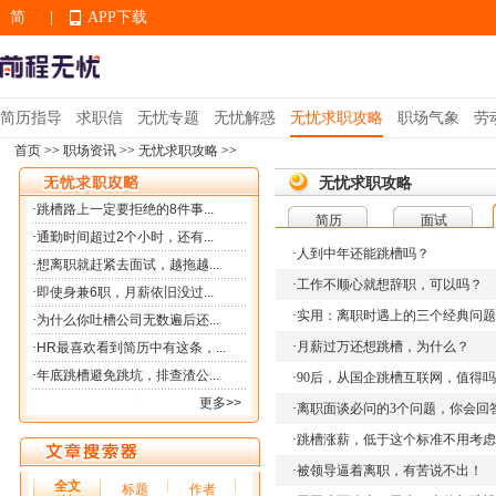
简
|
APP下载
EN
简历指导
求职信
无忧专题
无忧解惑
无忧求职攻略
职场气象
劳
首页
>>
职场资讯
>>
无忧求职攻略
>>
APP下载
无忧求职攻略
简历
面试
·
人到中年还能跳槽吗？
·
工作不顺心就想辞职，可以吗？
·
实用：离职时遇上的三个经典问题
·
月薪过万还想跳槽，为什么？
·
90后，从国企跳槽互联网，值得
·
离职面谈必问的3个问题，你会回
·
跳槽涨薪，低于这个标准不用考虑
·
被领导逼着离职，有苦说不出！