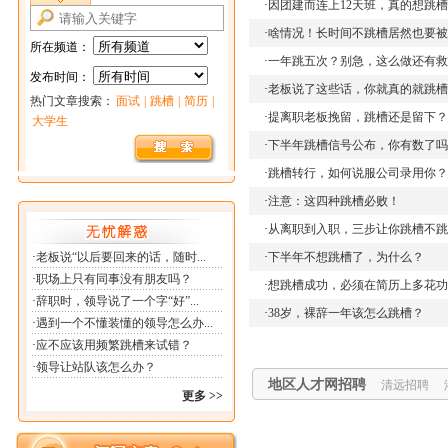
·
因团建而连上12天班，真的想跳槽
·
啥情况！长时间不跳槽居然也要被
·
一年跳五次？别急，这么做还有救
·
老板说了这些话，你就真的就跳槽
·
提离职老板挽留，跳槽还是留下？
·
下半年跳槽信号公布，你有数了吗
地区人才网招聘
北京招聘
·
跳槽转行，如何说服公司录用你？
地区人才网招聘
呼和浩特招
·
注意：这四种跳槽必败！
长春招聘
地区人才网招聘
大连招聘
·
从离职到入职，三步让你跳槽不跳
地区人才网招聘
铁岭招聘
·
下半年不想跳槽了，为什么？
地区人才网招聘
泉州招聘
地区人才网招聘
杭州招聘
·
想跳槽成功，必须在简历上多花功
地区人才网招聘
扬州招聘
·
38岁，裸辞一年该怎么跳槽？
地区人才网招聘
漳州招聘
地区人才网招聘
淄博招聘
地区人才网招聘
中山招聘
地区人才网招聘
清远招聘
地区人才网招聘
湘潭招聘
地区人才网招聘
乌鲁木齐招
地区人才网招聘
北京人才网