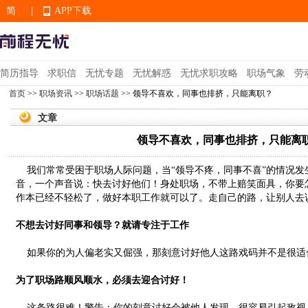
简
|
APP下载
EN
简历指导
求职信
无忧专题
无忧解惑
无忧求职攻略
职场气象
劳
首页
>>
职场资讯
>>
职场话题
>> 领导不喜欢，同事也排挤，只能离职？
APP下载
文章
领导不喜欢，同事也排挤，只能离
我们常常受困于职场人际问题，当“领导不疼，同事不喜”的情况发
音，一个声音说：快去讨好他们！身处职场，不带上赔笑面具，你要
作本已经不轻松了，做好本职工作就可以了。走自己的路，让别人去
不想去讨好同事和领导？就请专注于工作
如果你的为人偏老实又倔强，那刻意讨好他人这路戏码并不是很适
为了职场路顺风顺水，必须去迎合讨好！
这条路很难！警告：你的刻意讨好会被他人发现，很容易引起敌视