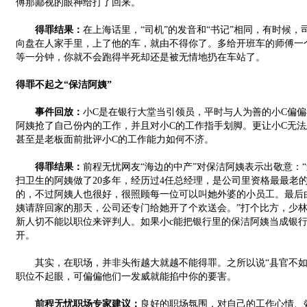
傅那鄙视的眼神给打了回来。
得罪结果：
在上海话里，“司机”的发音和“书记”相同，有时候
向盘在人家手里，上了他的车，就由不得你了。多给开班车的师傅一
等一分钟，你就不会跑得半死却还是被无情地扔在车站了。
得罪不起之“保洁阿姨”
事件回放：
小C是在银行大堂当引领员，平时与人为善的小C偏偏
阿姨抢了自己份内的工作，并且对小C的工作指手划脚。更让小C无
甚至是老板面前批评小C的工作能力如何不济。
得罪结果：
前程无忧网友“海边的中产”对保洁阿姨表示出敬意：
扫卫生的阿姨做了20多年，经历过4任总经理，是公司里资格最最老
的，不过阿姨人也很好，很照顾每一位可以叫她外婆的小员工。最后
姨请辞回家的那天，公司还专门给她开了个欢送会。”打个比方，少
新人切不能以职位来评判人。如果小c能把银行里的保洁阿姨当成银
开。
其实，在职场，并非头衔越大就越不能得罪。之所以说“县官不如
职位不起眼，可偏偏他们一发威就能掐中你的要害。
前程无忧职场专家建议：
良好的职场氛围，对自己的工作心情、