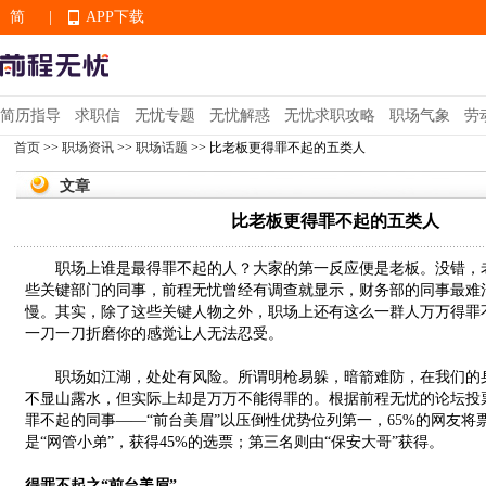
简
|
APP下载
EN
简历指导
求职信
无忧专题
无忧解惑
无忧求职攻略
职场气象
劳
首页
>>
职场资讯
>>
职场话题
>> 比老板更得罪不起的五类人
APP下载
文章
比老板更得罪不起的五类人
职场上谁是最得罪不起的人？大家的第一反应便是老板。没错，老
些关键部门的同事，前程无忧曾经有调查就显示，财务部的同事最难
慢。其实，除了这些关键人物之外，职场上还有这么一群人万万得罪
一刀一刀折磨你的感觉让人无法忍受。
职场如江湖，处处有风险。所谓明枪易躲，暗箭难防，在我们的身
不显山露水，但实际上却是万万不能得罪的。根据前程无忧的论坛投
罪不起的同事——“前台美眉”以压倒性优势位列第一，65%的网友
是“网管小弟”，获得45%的选票；第三名则由“保安大哥”获得。
得罪不起之“前台美眉”