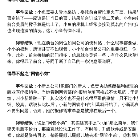
事件回放：
小鱼需要去异地采访，委托前台帮忙定火车票。结果
票定错了——应该是订当日的票，结果前台订成了第二天的。小鱼向
前台美眉的樑子算是结上了。小鱼的座机上经常会接到莫名的广告电
也出现遗漏的情况，这让小鱼苦恼不堪。
得罪结果：
现在前台的岗位如同公司的便利帖，什么琐事都要做
小小的权利，所谓县官不如现管，小小前台也是公司的重要枢纽，你
住。此外，前台接触的部门很多，信息就会灵通一些，有什么风吹草
来。你得罪了前台，等同于断了自己的一条消息渠道啊。
得罪不起之“网管小弟”
事件回放：
小新是公司HR部门的新人，负责协助薪酬福利经理
商业医疗报销单。当她看到网管部F的报销单填写格式不太规范，于
烦，叫小新通融一下，其实这个也不是什么很严重的事情，只不过小
细、较真。话说从此以后，小新与网管小F的纠葛就开始了。小新现
不要出问题，否则，她的报修需求单总是被排在最后一个。
得罪结果：
说是“网管小弟”，其实还真不是“小弟”那么简单。
哪天电脑不给力，那简直就没法工作了。有时候，升级软件或是安装
候，你就是资格再老，都得屁颠儿屁颠儿地去求“网管小弟”。你和网