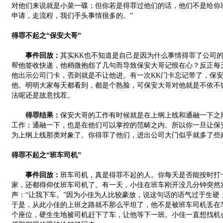
对他们来说就是小菜一碟；但你若是得罪过他们的话，他们不是给你
申请，走流程，我们手头事情很多的。”
得罪不起之“保安大哥”
事件回放：
其实KK也不知道是自己是因为什么事情得罪了公司
帮他签收快递，他稍微抱怨了几句而导致保安大哥记恨在心？反正每天
他出示公司门卡，否则就是不让他进。有一次KK门卡忘记带了，保
他。明明大家每天都看到，都是个熟脸，可保安大哥对他就是不依不
法呢还是故意找茬。
得罪结果：
保安大哥的工作有时候就是在上纲上线和通融一下之
工作；通融一下，也是在他们可以掌控的范畴之内。所以你一旦让保
为上纲上线那类对象了。你得罪了他们，进出公司大门似乎就多了些
得罪不起之“班车司机”
事件回放：
班车司机，真是得罪不起的人。你每天是否能按时打
家，还都得仰仗班车司机了。有一天，小佳在班车刚开没几分钟突然
声：“让我下车。”因为小佳为人比较豪放，说这句话的语气过于生硬
于是，从此小佳的上班之路就不那么平坦了，他不是被班车司机丢在
个座位，硬生生地被司机赶下了车，让他等下一班。小佳一直想找机