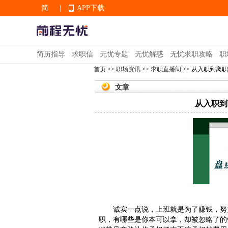
简
|
APP下载
EN
简历指导
求职信
无忧专题
无忧解惑
无忧求职攻略
职
首页
>>
职场资讯
>>
求职直播间
>> 从入职到离
APP下载
文章
从入职到
诚实一点说，上班就是为了赚钱，努力
职，有哪些是你本可以拿，却被忽略了的