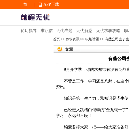
简
|
APP下载
EN
简历指导
求职信
无忧专题
无忧解惑
无忧求职攻略
职
首页
>>
职场资讯
>>
职场话题
>> 有些公司去了
APP下载
文章
有些公司
9月开学季，你的求知欲有没有突然
不管是工作、学习还是八卦，在这个瞬
资讯。
知识是第一生产力，涨知识是毕生使
已经进入跳槽白银季的“金九银十了”
学习，永远都不晚！
锦囊君撑大家一把——给大家准备好