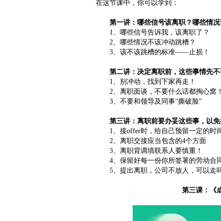
在这节课中，你可以学到：
第一讲：哪些信号该离职？哪些情况
1、哪些信号告诉我，该离职了？
2、哪些情况不该冲动跳槽？
3、该不该跳槽的标准——止损！
第二讲：决定离职前，这些事情先不
1、别冲动，找到下家再走！
2、离职面谈，不要什么话都掏心窝
3、不要和领导及同事“撕破脸”
第三讲：离职前要办妥这些事，以免
1、接offer时，给自己预留一定的时
2、离职交接应当包含的4个方面
3、离职背调填联系人要慎重！
4、保留好每一份你所签署的劳动合
5、提出离职，公司不放人，可以走
第三课：《