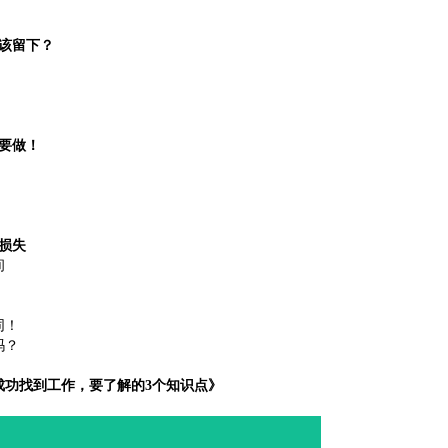
该留下？
要做！
！
损失
间
同！
吗？
成功找到工作，要了解的3个知识点》