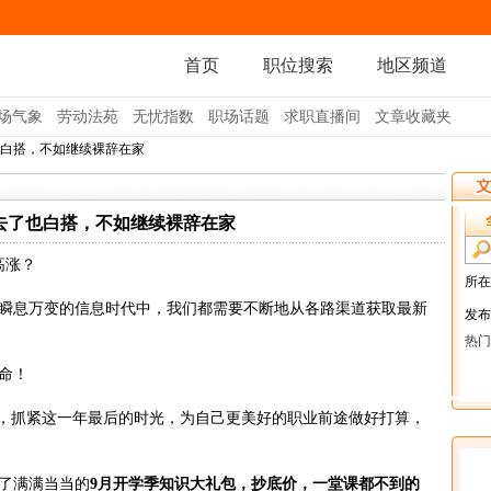
首页
职位搜索
地区频道
场气象
劳动法苑
无忧指数
职场话题
求职直播间
文章收藏夹
也白搭，不如继续裸辞在家
去了也白搭，不如继续裸辞在家
高涨？
息万变的信息时代中，我们都需要不断地从各路渠道获取最新
命！
，抓紧这一年最后的时光，为自己更美好的职业前途做好打算，
了满满当当的
9月开学季知识大礼包，抄底价，一堂课都不到的