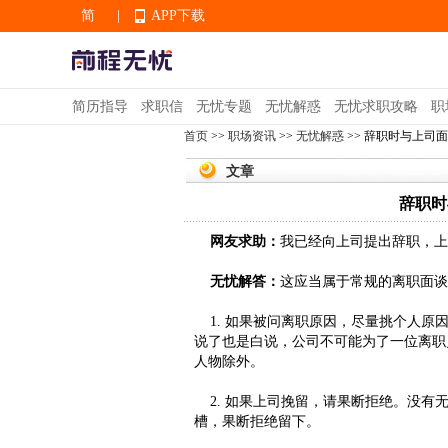
简
|
APP下载
EN
简历指导
求职信
无忧专题
无忧解惑
无忧求职攻略
职
首页
>>
职场资讯
>>
无忧解惑
>> 辞职时与上司
APP下载
文章
辞职时
网友求助：
我已经向上司提出辞职，上
无忧解答：
这应当属于常规的离职面谈
1. 如果被问离职原因，尽量挑个人原
说了也是白说，公司不可能为了一位离职
人物除外。
2. 如果上司挽留，请果断拒绝。没有
槽，果断拒绝留下。