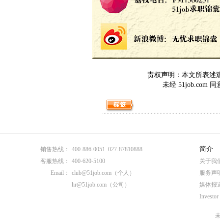
责权声明：本文所表述观点
未经 51job.c
简介
销售热线：
400-886-0051 027-87810888
客服热线：
400-620-5100
关于我
Email：
club@51job.com
（个人）
服务声
hr@51job.com
（公司）
媒体报
Investor
未