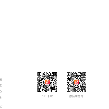
图
索
心
APP下载
微信服务号
录
17