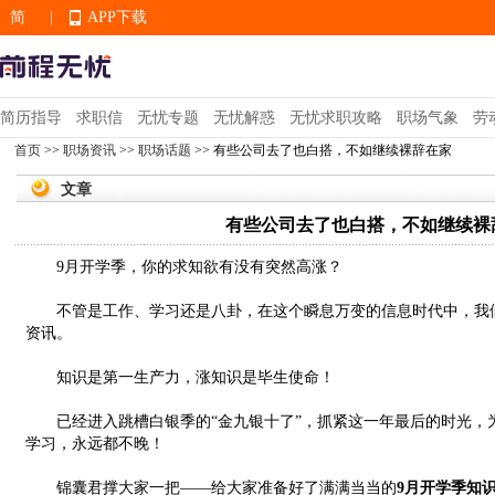
简
|
APP下载
EN
简历指导
求职信
无忧专题
无忧解惑
无忧求职攻略
职场气象
劳
首页
>>
职场资讯
>>
职场话题
>> 有些公司去了也白搭，不如继续裸辞在家
APP下载
文章
有些公司去了也白搭，不如继续裸
9月开学季，你的求知欲有没有突然高涨？
不管是工作、学习还是八卦，在这个瞬息万变的信息时代中，我们
资讯。
知识是第一生产力，涨知识是毕生使命！
已经进入跳槽白银季的“金九银十了”，抓紧这一年最后的时光，
学习，永远都不晚！
锦囊君撑大家一把——给大家准备好了满满当当的
9月开学季知