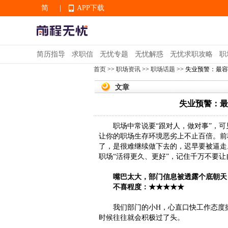
简
|
APP下载
EN
简历指导
求职信
无忧专题
无忧解惑
无忧求职攻略
职
首页
>>
职场资讯
>>
职场话题
>> 失业预警：最
APP下载
文章
失业预警：最
职场中常说要“跟对人，做对事”，可
让你的职场生存环境恶劣上不止百倍。前
了，是很难继续做下去的，迟早要被逼走
职场“活得更久、更好”，记住千万不要让
嘴巴太大，部门信息被透露个底朝天
不喜程度：★★★★★
我们部门的小H，心直口快工作态度挺
时候往往就会积极过了头。