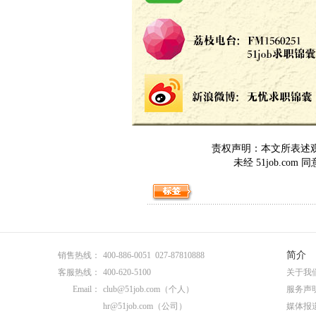
责权声明：本文所表述观点
未经 51job.c
简介
销售热线：
400-886-0051 027-87810888
客服热线：
400-620-5100
关于我
Email：
club@51job.com
（个人）
服务声
hr@51job.com
（公司）
媒体报