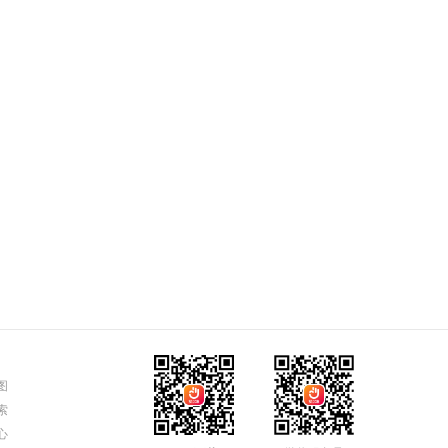
图
索
心