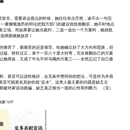
偏
皆非。需要表达观点的时候，她往往有点茫然，凑不出一句完
事一番慷慨激昂的辩论把我方部门的建议统统推翻后，她不时地点
代表立场。而如果要让她当裁判，二选一选出一个方案时，她就犹
，选择困难她放弃！
痛苦了，最痛苦的还是领导。给她确立好了大方向和思路，但
过猛、矫枉过正，来个一百八十度大转弯，完全推翻自己的方案
让她再改，又成了牛头不对马嘴的方案三——全然忘记了自己最
和，甚至可以说性格好，会无条件赞同你的想法，可是作为并肩
甚至可能莫名其妙的就“反水”。这类人最主要的问题是缺乏主
易被对家说动跑偏，缺乏真正独当一面的心性和判断力。（完）
囊”APP