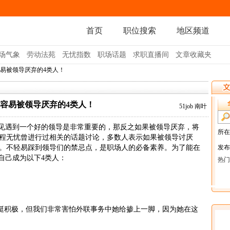
首页
职位搜索
地区频道
场气象
劳动法苑
无忧指数
职场话题
求职直播间
文章收藏夹
容易被领导厌弃的4类人！
容易被领导厌弃的4类人！
51job 南叶
见遇到一个好的领导是非常重要的，那反之如果被领导厌弃，将
程无忧曾进行过相关的话题讨论，多数人表示如果被领导讨厌
。不轻易踩到领导们的禁忌点，是职场人的必备素养。为了能在
自己成为以下4类人：
积极，但我们非常害怕外联事务中她给掺上一脚，因为她在这