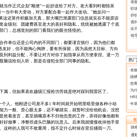
当作正式企划“顺便”一起抄送给了对方。老大看到时都惊呆
万一当中有大变动，对方要配合着一起作大改动。”她反问一
如果这还算作积极加天真，那大嘴巴泄露部门信息就实在不能原谅
奖金级别、团建费甚至老大的喜好和隐私，统统被她透露了个底
部门，总感觉别的部门看我们的眼光怪怪的。
合作单位还是公司内的不同部门，都要谨言慎行，因为他们都
诚恳友好，但不能掏心掏肺，要有所保留，因为虽然大目标、方向
及到利益分配，不要让对方对你了如指掌从而方便拿捏。退一万
股脑说给别人听，那是在侵犯全部门同事的隐私。
属，但如果喜欢越级汇报抢功劳就是绝对踩到我雷区了。
人。他刚进公司差不多1 年时间就开始明里暗里做各种小动
能力一般、歪心眼太多，还不够踏实，就暂时没给他机会。没想
是抢着发言，甚至插嘴原本不归他负责的工作，弄得好像他都有
好好做事，净整些虚头巴脑的玩意儿。后来我就慢慢收掉他手里
。这样的人我可不敢重用，指不定什么时候在背后捅我一刀。