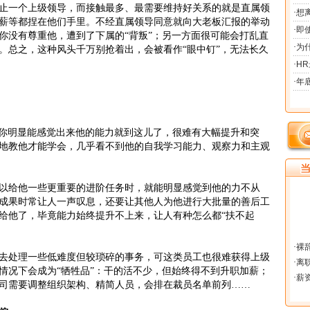
止一个上级领导，而接触最多、最需要维持好关系的就是直属领
薪等都捏在他们手里。不经直属领导同意就向大老板汇报的举动
你没有尊重他，遭到了下属的“背叛”；另一方面很可能会打乱直
。总之，这种风头千万别抢着出，会被看作“眼中钉”，无法长久
明显能感觉出来他的能力就到这儿了，很难有大幅提升和突
地教他才能学会，几乎看不到他的自我学习能力、观察力和主观
给他一些更重要的进阶任务时，就能明显感觉到他的力不从
成果时常让人一声叹息，还要让其他人为他进行大批量的善后工
给他了，毕竟能力始终提升不上来，让人有种怎么都“扶不起
去处理一些低难度但较琐碎的事务，可这类员工也很难获得上级
情况下会成为“牺牲品”：干的活不少，但始终得不到升职加薪；
司需要调整组织架构、精简人员，会排在裁员名单前列……