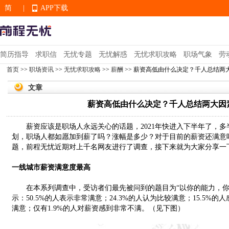
简
|
APP下载
EN
简历指导
求职信
无忧专题
无忧解惑
无忧求职攻略
职场气象
劳
首页
>>
职场资讯
>>
无忧求职攻略
>>
薪酬
>> 薪资高低由什么决定？千人总结两
APP下载
文章
薪资高低由什么决定？千人总结两大因
薪资应该是职场人永远关心的话题，2021年快进入下半年了，多
划，职场人都如愿加到薪了吗？涨幅是多少？对于目前的薪资还满意
题，前程无忧近期对上千名网友进行了调查，接下来就为大家分享一
一线城市薪资满意度最高
在本系列调查中，受访者们最先被问到的题目为“以你的能力，你
示：50.5%的人表示非常满意；24.3%的人认为比较满意；15.5%的
满意；仅有1.9%的人对薪资感到非常不满。（见下图）