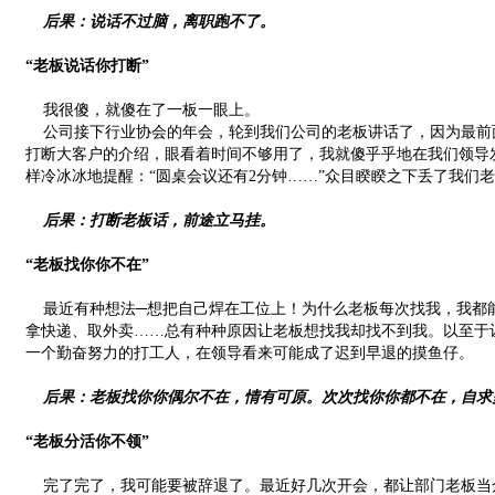
后果：说话不过脑，离职跑不了。
“老板说话你打断”
我很傻，就傻在了一板一眼上。
公司接下行业协会的年会，轮到我们公司的老板讲话了，因为最前
打断大客户的介绍，眼看着时间不够用了，我就傻乎乎地在我们领导
样冷冰冰地提醒：“圆桌会议还有2分钟……”众目睽睽之下丢了我们
后果：打断老板话，前途立马挂。
“老板找你你不在”
最近有种想法─想把自己焊在工位上！为什么老板每次找我，我都
拿快递、取外卖……总有种种原因让老板想找我却找不到我。以至于
一个勤奋努力的打工人，在领导看来可能成了迟到早退的摸鱼仔。
后果：老板找你你偶尔不在，情有可原。次次找你你都不在，自求
“老板分活你不领”
完了完了，我可能要被辞退了。最近好几次开会，都让部门老板当