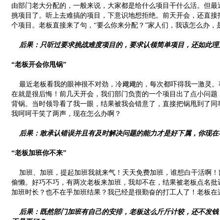
由部门老大分配的，一般来说，大家都是给什么项目干什么活。但最
挑项目了。听上去难搞的项目，下意识地想拒绝。前天开会，还直接
个项目。老板直接来了句，“要么你来分配？”家人们，我该怎么办，
后果：只听过要求挑战难度项目的，要求认领简单项目，还如此理
“老板开会你甩锅”
最近老板看我的眼神很不对劲，冷飕飕的，每次都吓得我一激灵。
在就是很后悔！前几天开会，我们部门负责的一个项目出了点小问题
背锅。当时领导看了我一眼，结果被我会错意了，直接把锅甩到了同事身上
我呵呵干笑了两声，现在怎么办啊？
后果：敢承认错误并且有及时解决问题的能力才是好下属，你现在
“老板加班你不来”
加班、加班，提起加班我就来气！天天免费加班，谁想白干活啊！
偷懒。好巧不巧，有两次老板来加班，我却不在，结果被老板点名批
加班时长？也不在乎加班结果？我已经是很勤奋的打工人了！老板在
后果：既然部门加班有自己的安排，老板这么斤斤计较，还不发钱