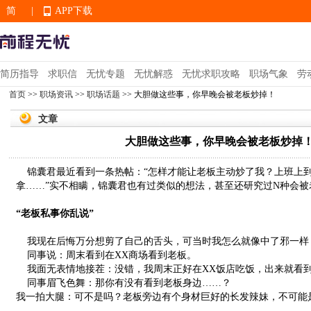
简
|
APP下载
EN
简历指导
求职信
无忧专题
无忧解惑
无忧求职攻略
职场气象
劳
首页
>>
职场资讯
>>
职场话题
>> 大胆做这些事，你早晚会被老板炒掉！
APP下载
文章
大胆做这些事，你早晚会被老板炒掉
锦囊君最近看到一条热帖：“怎样才能让老板主动炒了我？上班上
拿……”实不相瞒，锦囊君也有过类似的想法，甚至还研究过N种会被
“老板私事你乱说”
我现在后悔万分想剪了自己的舌头，可当时我怎么就像中了邪一样
同事说：周末看到在XX商场看到老板。
我面无表情地接茬：没错，我周末正好在XX饭店吃饭，出来就看
同事眉飞色舞：那你有没有看到老板身边……？
我一拍大腿：可不是吗？老板旁边有个身材巨好的长发辣妹，不可能