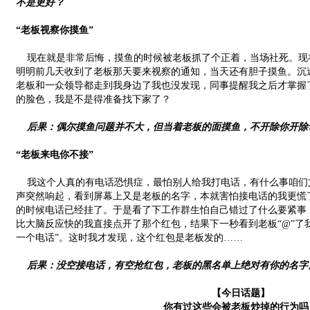
不是更好？
“老板视察你摸鱼”
现在就是非常后悔，摸鱼的时候被老板抓了个正着，当场社死。现
明明前几天收到了老板那天要来视察的通知，当天还有胆子摸鱼。沉
老板和一众领导都走到我身边了我也没发现，同事提醒我之后才掌握
的脸色，我是不是得准备找下家了？
后果：偶尔摸鱼问题并不大，但当着老板的面摸鱼，不开除你开除
“老板来电你不接”
我这个人真的有电话恐惧症，最怕别人给我打电话，有什么事咱们
声突然响起，看到屏幕上又是老板的名字，本就害怕接电话的我更慌
的时候电话已经挂了。于是看了下工作群生怕自己错过了什么要紧事
比大脑反应快的我直接点开了那个红包，结果下一秒看到老板“@”了
一个电话”。这时我才发现，这个红包是老板发的……
后果：没空接电话，有空抢红包，老板的黑名单上绝对有你的名字
【今日话题】
你有过这些会被老板炒掉的行为吗