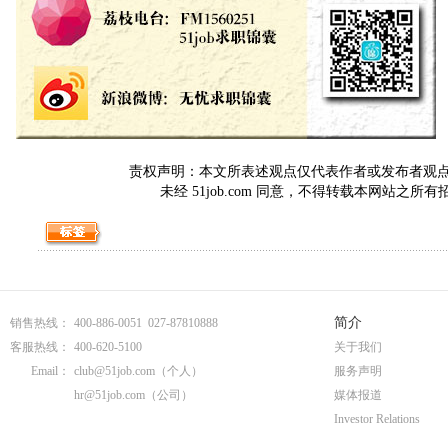
责权声明：本文所表述观点仅代表作者或发布者观点，与5
未经 51job.com 同意，不得转载本网站之所
简介
销售热线：
400-886-0051 027-87810888
客服热线：
400-620-5100
关于我们
Email：
club@51job.com
（个人）
服务声明
hr@51job.com
（公司）
媒体报道
Investor Relations