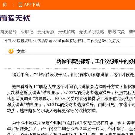
简
|
APP下载
EN
简历指导
求职信
无忧专题
无忧解惑
无忧求职攻略
职场气象
劳
首页
>>
职场资讯
>>
职场话题
>> 劝你年底别裸辞，工作没想象中的好找
APP下载
文章
劝你年底别裸辞，工作没想象中的好
临近年底，企业招聘表现平淡，但仍有求职者想跳槽，这个时候是
先来看看近3年职场人在这个时间节点跳槽会选择哪种方式？根据前程
人跳槽意愿度调查”结果显示，57.33%的受访者选择裸辞；根据前程无
槽意愿度调查”结果显示，53.6%的受访者选择裸辞；根据前程无忧发布
愿度调查”结果显示，50.34%的受访者选择裸辞。由此可见，在这
减少，越来越多的职场人选择更保守的跳槽方式。
为什么不建议大家这个时间节点裸辞？你想过现在裸辞，会面临哪
年底招聘变少了，产生的空白期怎么办？年底开销大，钱不够了，怎
久了，谈薪还被压价怎么救？长时间找不到工作，要不要先凑合？被