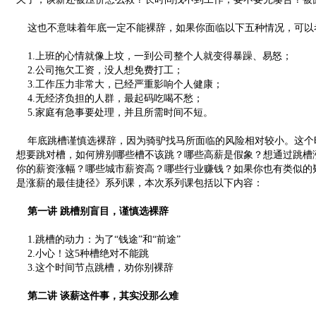
这也不意味着年底一定不能裸辞，如果你面临以下五种情况，可以
1.上班的心情就像上坟，一到公司整个人就变得暴躁、易怒；
2.公司拖欠工资，没人想免费打工；
3.工作压力非常大，已经严重影响个人健康；
4.无经济负担的人群，最起码吃喝不愁；
5.家庭有急事要处理，并且所需时间不短。
年底跳槽谨慎选裸辞，因为骑驴找马所面临的风险相对较小。这个
想要跳对槽，如何辨别哪些槽不该跳？哪些高薪是假象？想通过跳槽
你的薪资涨幅？哪些城市薪资高？哪些行业赚钱？如果你也有类似的
是涨薪的最佳捷径》系列课，本次系列课包括以下内容：
第一讲 跳槽别盲目，谨慎选裸辞
1.跳槽的动力：为了“钱途”和“前途”
2.小心！这5种槽绝对不能跳
3.这个时间节点跳槽，劝你别裸辞
第二讲 谈薪这件事，其实没那么难