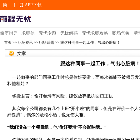
简
|
APP下载
EN
简历指导
求职信
无忧专题
无忧解惑
无忧求职攻略
职场气象
劳
首页
>>
职场资讯
>>
职场话题
>> 跟这种同事一起工作，气出心脏病！
APP下载
文章
跟这种同事一起工作，气出心脏病
一起做事的部门同事工作时总是偷奸耍滑，而每次都能不被领导发
和他相处？
锦囊君言：偷奸耍滑有风险，建议放弃抵抗回归正轨！
其实每个公司都会有几个上班“开小差”的同事，但是在评价一个人
奸耍滑”，偶尔的放松小栖，也无伤大雅。
“我们没在一个项目组，他‘偷奸耍滑’不会影响我。”
你能发现的问题，领导一定也看得到，领导选择睁一只眼闭一只眼